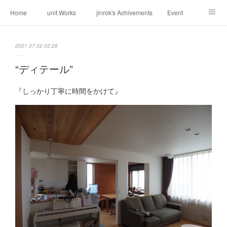
Home
unit Works
jinrok's Achivements
Event
About us
Request
Contact
Weblog
2021.07.02 02:28
“ディテール”
『しっかり丁寧に時間をかけて』