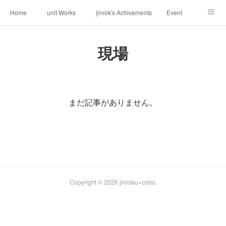
Home
unit Works
jinrok's Achivements
Event
About us
Request
Contact
Weblog
現場
まだ記事がありません。
Copyright ©
2026
jinroku×cobo
.