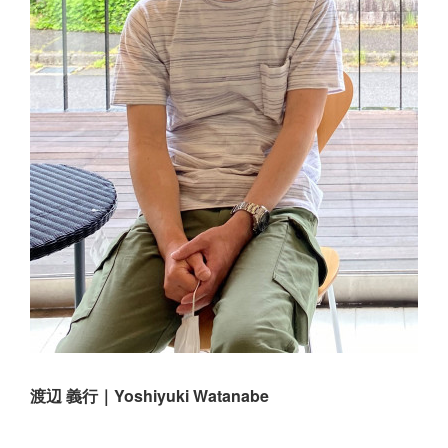
渡辺 義行｜Yoshiyuki Watanabe