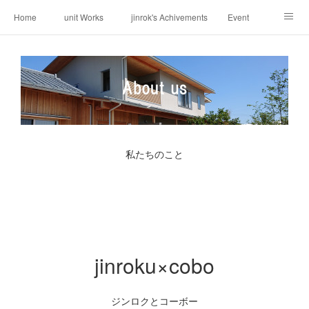
Home
unit Works
jinrok's Achivements
Event
About us
Request
Contact
Weblog
私たちのこと
jinroku×cobo
ジンロクとコーボー