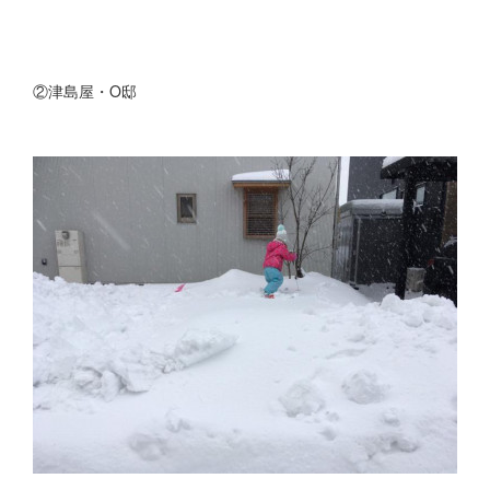
②津島屋・O邸