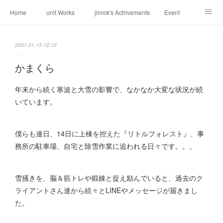
Home
unit Works
jinrok's Achivements
Event
About us
Request
Contact
Weblog
2021.01.13 12:10
かまくら
年末から続く寒波と大雪の影響で、なかなか大変な状況が続
いています。
僕らも連日、14日に上棟を控えた『リトルフォレスト』、事
務所の駐車場、自宅と除雪作業に追われる日々です。。。
雪掻きを、脳＆筋トレや鍛錬と捉え励んでいると、過去のク
ライアントさん達から続々とLINEやメッセージが届きまし
た。