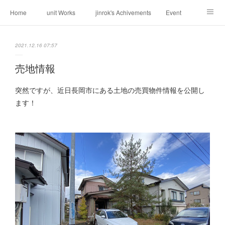
Home
unit Works
jinrok's Achivements
Event
About us
Request
Contact
Weblog
2021.12.16 07:57
売地情報
突然ですが、近日長岡市にある土地の売買物件情報を公開し
ます！