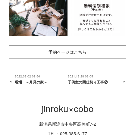
予約ページはこちら
2022.02.02 08:54
2021.12.28 03:05
現場 －月見の家－
子供室の間仕切り工事②
jinroku×cobo
新潟県新潟市中央区高美町7-2
TEL：025-385-6177