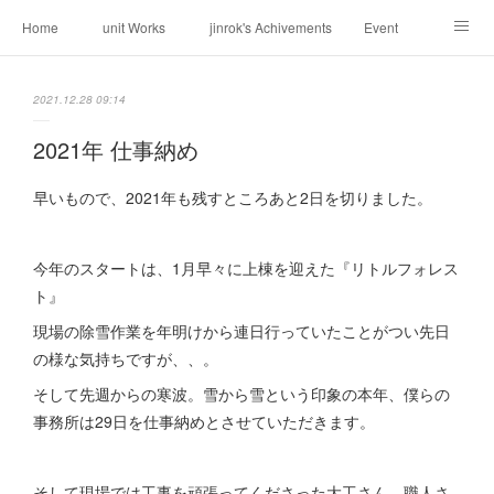
Home
unit Works
jinrok's Achivements
Event
About us
Request
Contact
Weblog
2021.12.28 09:14
2021年 仕事納め
早いもので、2021年も残すところあと2日を切りました。
今年のスタートは、1月早々に上棟を迎えた『リトルフォレス
ト』
現場の除雪作業を年明けから連日行っていたことがつい先日
の様な気持ちですが、、。
そして先週からの寒波。雪から雪という印象の本年、僕らの
事務所は29日を仕事納めとさせていただきます。
そして現場では工事を頑張ってくださった大工さん、職人さ