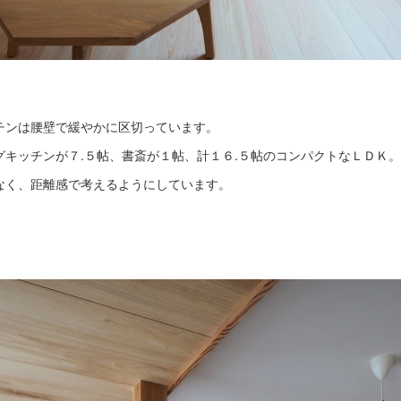
チンは腰壁で緩やかに区切っています。
グキッチンが７.５帖、書斎が１帖、計１６.５帖のコンパクトなＬＤＫ。
なく、距離感で考えるようにしています。