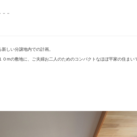
－－－
る新しい分譲地内での計画。
口１０mの敷地に、ご夫婦お二人のためのコンパクトなほぼ平家の住まい