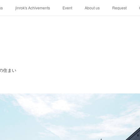
ks
jinrok's Achivements
Event
About us
Request
の住まい