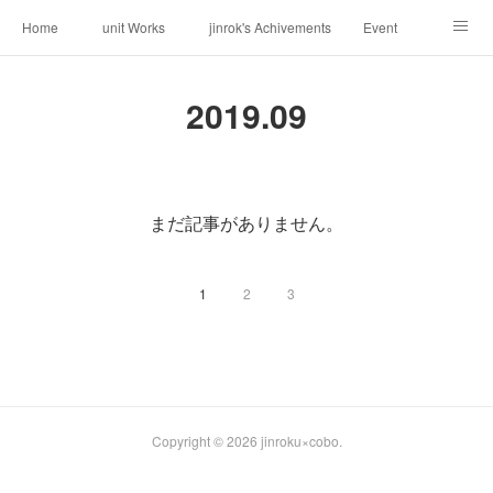
Home
unit Works
jinrok's Achivements
Event
About us
Request
Contact
Weblog
2019
.
09
まだ記事がありません。
1
2
3
Copyright ©
2026
jinroku×cobo
.