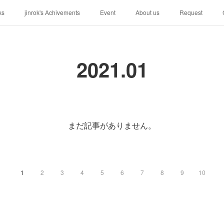
ks
jinrok's Achivements
Event
About us
Request
2021
.
01
まだ記事がありません。
1
2
3
4
5
6
7
8
9
10