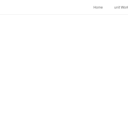
Home
unit Wor