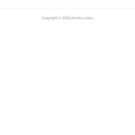
Copyright ©
2026
jinroku×cobo
.