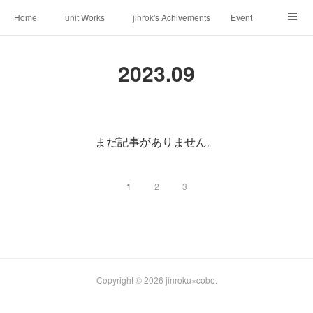
Home
unit Works
jinrok's Achivements
Event
About us
Request
Contact
Weblog
2023
.
09
まだ記事がありません。
1
2
3
Copyright ©
2026
jinroku×cobo
.