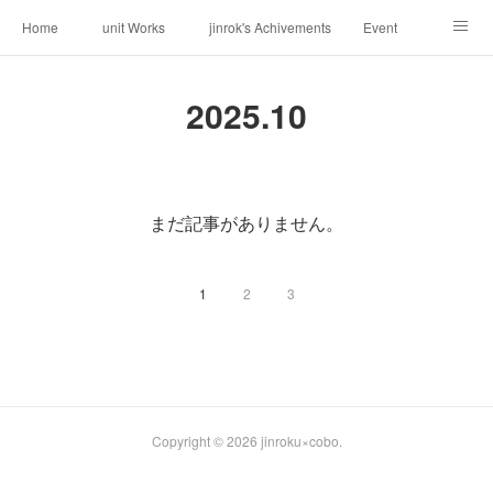
Home
unit Works
jinrok's Achivements
Event
About us
Request
Contact
Weblog
2025
.
10
まだ記事がありません。
1
2
3
Copyright ©
2026
jinroku×cobo
.