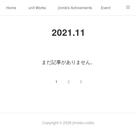
Home
unit Works
jinrok's Achivements
Event
About us
Request
Contact
Weblog
2021
.
11
まだ記事がありません。
1
2
3
Copyright ©
2026
jinroku×cobo
.